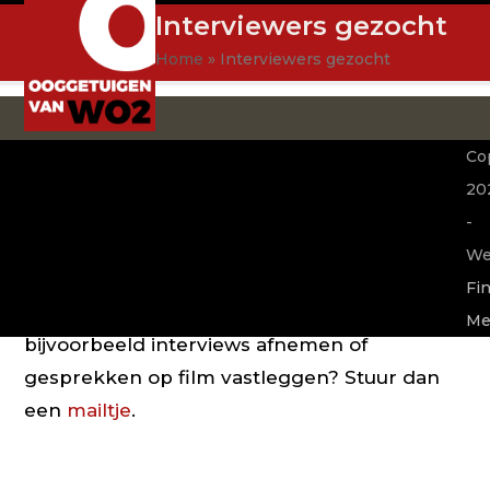
Open
Close
Skip
Interviewers gezocht
mobile
mobile
to
Home
»
Interviewers gezocht
menu
menu
content
Interviewers gezocht
Co
In een aantal dorpen van de
20
Bommelerwaard & West-Betuwe zijn al
-
mensen bezig om verhalen uit de Tweede
We
Wereldoorlog vast te leggen. Heb je ook
Fi
interesse om mee te doen en wil je
Me
bijvoorbeeld interviews afnemen of
gesprekken op film vastleggen? Stuur dan
een
mailtje
.